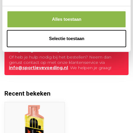
Energize bar Chocolate
POWERBAR
Alles toestaan
2,69
Op voorraad
Selectie toestaan
Heb je vragen over dit product?
Of heb je hulp nodig bij het bestellen? Neem dan
gerust contact op met onze klantenservice via
info@sportievevoeding.nl
. We helpen je graag!
Recent bekeken