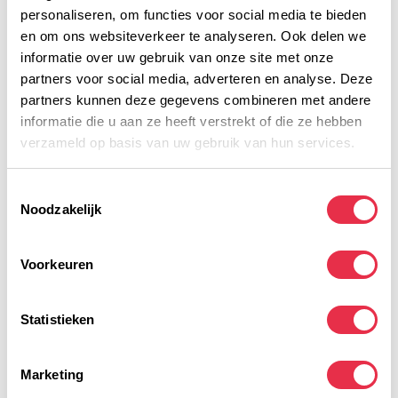
Voedingswaarde
personaliseren, om functies voor social media te bieden
en om ons websiteverkeer te analyseren. Ook delen we
informatie over uw gebruik van onze site met onze
Gerelateerde producten
partners voor social media, adverteren en analyse. Deze
partners kunnen deze gegevens combineren met andere
Maurten Drink Mix 320
MAURTEN
3,30
informatie die u aan ze heeft verstrekt of die ze hebben
Op voorraad
verzameld op basis van uw gebruik van hun services.
Electrolyte Tabs Raspberry
Toestemmingsselectie
Pomegranate
6,29
POWERBAR
Noodzakelijk
Op voorraad
Voorkeuren
Electrolyte Tabs Pink
Grapefruit
6,29
POWERBAR
Op voorraad
Statistieken
Electrolyte Tabs Black
Currant
6,29
Marketing
POWERBAR
Op voorraad