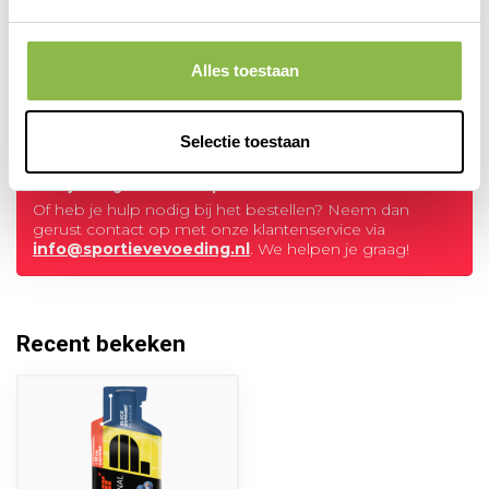
Natural Energy Cereal Bar
Strawberry & Cranberry
Alles toestaan
1,79
POWERBAR
Op voorraad
Selectie toestaan
Heb je vragen over dit product?
Of heb je hulp nodig bij het bestellen? Neem dan
gerust contact op met onze klantenservice via
info@sportievevoeding.nl
. We helpen je graag!
Recent bekeken