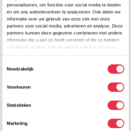
Voedingswaarde
personaliseren, om functies voor social media te bieden
en om ons websiteverkeer te analyseren. Ook delen we
informatie over uw gebruik van onze site met onze
Gerelateerde producten
partners voor social media, adverteren en analyse. Deze
Electrolyte Tabs Raspberry
partners kunnen deze gegevens combineren met andere
Pomegranate
6,29
POWERBAR
informatie die u aan ze heeft verstrekt of die ze hebben
Op voorraad
verzameld op basis van uw gebruik van hun services.
Electrolyte Tabs Black
Toestemmingsselectie
Currant
6,29
POWERBAR
Noodzakelijk
Op voorraad
Voorkeuren
Energize bar Cookies &
Cream
2,69
POWERBAR
Op voorraad
Statistieken
Natural Energy Cereal Bar
Cacao Crunch
1,79
Marketing
POWERBAR
Op voorraad