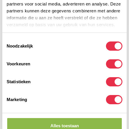
U-SPORTS
U-SPORTS
partners voor social media, adverteren en analyse. Deze
U SPORT ENERGY CUBES
U-SPORT ENERGIE CARB GEL
partners kunnen deze gegevens combineren met andere
ENDURANCE BLACK
COLA + CAFEÏNE
CURRANT
informatie die u aan ze heeft verstrekt of die ze hebben
verzameld op basis van uw gebruik van hun services.
2,20
2,10
Toestemmingsselectie
Noodzakelijk
Voorkeuren
Statistieken
Marketing
U-SPORTS
ENERGY FRUIT BAR APPLE-
CINNAMON
2,35
Alles toestaan