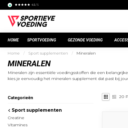
4.5
/ 5
HOME
SPORTVOEDING
GEZONDE VOEDING
ACCES
Home
/
Sport supplementen
/
Mineralen
MINERALEN
Mineralen zijn essentiële voedingsstoffen die een belangrij
kies je eenvoudig het mineralen supplement dat past bij jo
20
P
Categorieën
Sport supplementen
Creatine
Vitamines