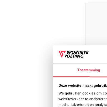
Toestemming
AMACX
AMACX B
Deze website maakt gebruik
We gebruiken cookies om cont
websiteverkeer te analyseren
2,50
media, adverteren en analys