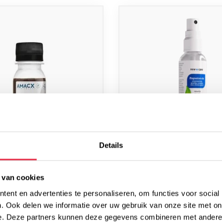
Details
NEWCARE SUPPLEMENTEN
EET SHOT
NEWCARE MAGNESIUM 
 van cookies
ent en advertenties te personaliseren, om functies voor social
. Ook delen we informatie over uw gebruik van onze site met on
10,25
e. Deze partners kunnen deze gegevens combineren met andere i