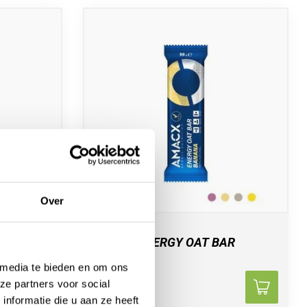
Over
AMACX
OLIE
AMACX ENERGY OAT BAR
BANANA
 media te bieden en om ons
ze partners voor social
2,09
nformatie die u aan ze heeft