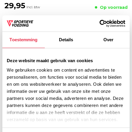
29,95
Op voorraad
Incl. btw
TOEVOEGEN AAN
WINKELWAGEN
Toestemming
Details
Over
Deze website maakt gebruik van cookies
We gebruiken cookies om content en advertenties te
Voor 16:00 besteld, dezelfde werkdag verzonden!
personaliseren, om functies voor social media te bieden
Gratis verzending vanaf € 45,- (NL)
en om ons websiteverkeer te analyseren. Ook delen we
Gratis cadeau vanaf € 75,-
informatie over uw gebruik van onze site met onze
partners voor social media, adverteren en analyse. Deze
partners kunnen deze gegevens combineren met andere
Productomschrijving
informatie die u aan ze heeft verstrekt of die ze hebben
verzameld op basis van uw gebruik van hun services.
Voedingswaarde