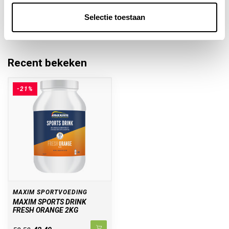
Of heb je hulp nodig bij het bestellen? Neem dan
gerust contact op met onze klantenservice via
Selectie toestaan
info@sportievevoeding.nl
. We helpen je graag!
Recent bekeken
-21%
MAXIM SPORTVOEDING
MAXIM SPORTS DRINK
FRESH ORANGE 2KG