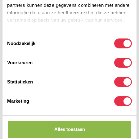
Voedingswaarde
partners kunnen deze gegevens combineren met andere
informatie die u aan ze heeft verstrekt of die ze hebben
verzameld op basis van uw gebruik van hun services.
Gerelateerde producten
Maxim Sports Drink Fresh
Toestemmingsselectie
53,50
Lemon 2kg
MAXIM SPORTVOEDING
Noodzakelijk
42,49
Op voorraad
Voorkeuren
Maxim Sports Drink Fresh
16,75
Lemon 480g
MAXIM SPORTVOEDING
15,49
Op voorraad
Statistieken
Maxim Sports Drink Fresh
16,75
Orange 480g
Marketing
MAXIM SPORTVOEDING
15,49
Op voorraad
Alles toestaan
Heb je vragen over dit product?