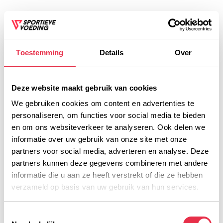
2,20
Op voorraad
Incl. btw
TOEVOEGEN AAN
Toestemming
Details
Over
WINKELWAGEN
Plaats je bestelling binnen
05:22:16
, dan wordt je
Deze website maakt gebruik van cookies
bestelling vandaag nog verzonden
We gebruiken cookies om content en advertenties te
personaliseren, om functies voor social media te bieden
Voor 16:00 besteld, dezelfde werkdag verzonden!
en om ons websiteverkeer te analyseren. Ook delen we
informatie over uw gebruik van onze site met onze
Gratis verzending vanaf € 45,- (NL)
partners voor social media, adverteren en analyse. Deze
Gratis cadeau vanaf € 75,-
partners kunnen deze gegevens combineren met andere
informatie die u aan ze heeft verstrekt of die ze hebben
verzameld op basis van uw gebruik van hun services.
Productomschrijving
Toestemmingsselectie