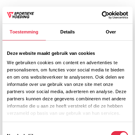
2,25
Op voorraad
Incl. btw
TOEVOEGEN AAN
Toestemming
Details
Over
WINKELWAGEN
Deze website maakt gebruik van cookies
We gebruiken cookies om content en advertenties te
personaliseren, om functies voor social media te bieden
Voor 16:00 besteld, dezelfde werkdag verzonden!
en om ons websiteverkeer te analyseren. Ook delen we
informatie over uw gebruik van onze site met onze
Gratis verzending vanaf € 45,- (NL)
partners voor social media, adverteren en analyse. Deze
Gratis cadeau vanaf € 75,-
partners kunnen deze gegevens combineren met andere
informatie die u aan ze heeft verstrekt of die ze hebben
verzameld op basis van uw gebruik van hun services.
Productomschrijving
Toestemmingsselectie