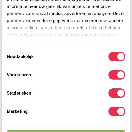
informatie over uw gebruik van onze site met onze
Qwin 100% Whey Protein
Strawberry
42,50
partners voor social media, adverteren en analyse. Deze
Op voorraad
partners kunnen deze gegevens combineren met andere
informatie die u aan ze heeft verstrekt of die ze hebben
verzameld op basis van uw gebruik van hun services.
Qwin 100% Whey Protein
Cherry & Banana
97,50
Op voorraad
Toestemmingsselectie
Noodzakelijk
Qwin 100% Whey Protein
Chocolate
97,50
Op voorraad
Voorkeuren
Qwin 100% Whey Protein
Statistieken
Banana
97,50
Op voorraad
Marketing
Qwin 100% Whey Protein
Coconut
97,50
Op voorraad