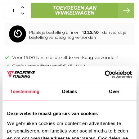
TOEVOEGEN AAN
WINKELWAGEN
Plaats je bestelling binnen
13:25:40
, dan wordt je
bestelling vandaag nog verzonden
Voor 16:00 besteld, dezelfde werkdag verzonden!
Gratis verzending vanaf € 45,- (NL)
Gratis cadeau vanaf € 75,-
Toestemming
Details
Over
Productomschrijving
Voedingswaarde
Deze website maakt gebruik van cookies
We gebruiken cookies om content en advertenties te
personaliseren, om functies voor social media te bieden
Gerelateerde producten
en om ons websiteverkeer te analyseren. Ook delen we