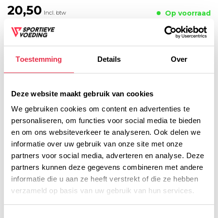
20,50
Op voorraad
Incl. btw
TOEVOEGEN AAN
WINKELWAGEN
Toestemming
Details
Over
Deze website maakt gebruik van cookies
We gebruiken cookies om content en advertenties te
Voor 16:00 besteld, dezelfde werkdag verzonden!
personaliseren, om functies voor social media te bieden
Gratis verzending vanaf € 45,- (NL)
en om ons websiteverkeer te analyseren. Ook delen we
Gratis cadeau vanaf € 75,-
informatie over uw gebruik van onze site met onze
partners voor social media, adverteren en analyse. Deze
partners kunnen deze gegevens combineren met andere
Productomschrijving
informatie die u aan ze heeft verstrekt of die ze hebben
verzameld op basis van uw gebruik van hun services.
Voedingswaarde
Toestemmingsselectie