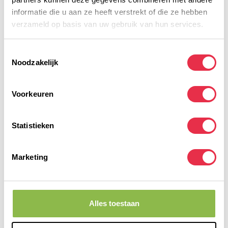
informatie die u aan ze heeft verstrekt of die ze hebben
Gerelateerde producten
verzameld op basis van uw gebruik van hun services.
NewCare D3 75mcg
NEWCARE SUPPLEMENTEN
20,99
Toestemmingsselectie
Op voorraad
Noodzakelijk
NewCare D3 druppels
waterbasis
Voorkeuren
7,50
NEWCARE SUPPLEMENTEN
Op voorraad
Statistieken
NewCare D3 druppels
oliebasis
7,75
NEWCARE SUPPLEMENTEN
Marketing
Op voorraad
Heb je vragen over dit product?
Alles toestaan
Of heb je hulp nodig bij het bestellen? Neem dan
gerust contact op met onze klantenservice via