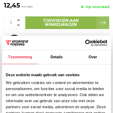
12,45
Op voorraad
Incl. btw
TOEVOEGEN AAN
WINKELWAGEN
Plaats je bestelling binnen
08:40:48
, dan wordt je
bestelling vandaag nog verzonden
Toestemming
Details
Over
Voor 16:00 besteld, dezelfde werkdag verzonden!
Gratis verzending vanaf € 45,- (NL)
Gratis cadeau vanaf € 75,-
Deze website maakt gebruik van cookies
We gebruiken cookies om content en advertenties te
personaliseren, om functies voor social media te bieden
Productomschrijving
en om ons websiteverkeer te analyseren. Ook delen we
informatie over uw gebruik van onze site met onze
Voedingswaarde
partners voor social media, adverteren en analyse. Deze
partners kunnen deze gegevens combineren met andere