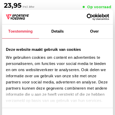
23,95
Op voorraad
Incl. btw
TOEVOEGEN AAN
WINKELWAGEN
Toestemming
Details
Over
Plaats je bestelling binnen
10:10:41
, dan wordt je
bestelling vandaag nog verzonden
Deze website maakt gebruik van cookies
We gebruiken cookies om content en advertenties te
Voor 16:00 besteld, dezelfde werkdag verzonden!
personaliseren, om functies voor social media te bieden
Gratis verzending vanaf € 45,- (NL)
en om ons websiteverkeer te analyseren. Ook delen we
Gratis cadeau vanaf € 75,-
informatie over uw gebruik van onze site met onze
partners voor social media, adverteren en analyse. Deze
partners kunnen deze gegevens combineren met andere
Productomschrijving
informatie die u aan ze heeft verstrekt of die ze hebben
verzameld op basis van uw gebruik van hun services.
Voedingswaarde
Toestemmingsselectie