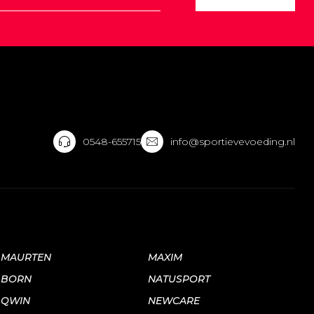
0548-655715
info@sportievevoeding.nl
MAURTEN
MAXIM
BORN
NATUSPORT
QWIN
NEWCARE