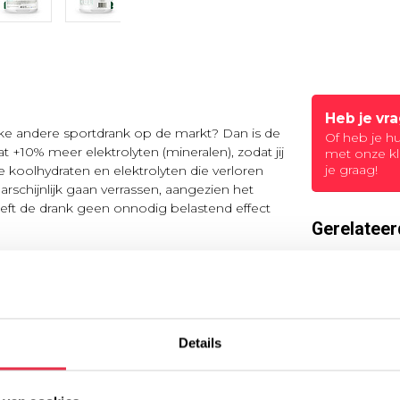
Heb je vr
lke andere sportdrank op de markt? Dan is de
Of heb je h
 +10% meer elektrolyten (mineralen), zodat jij
met onze kl
je graag!
 koolhydraten en elektrolyten die verloren
arschijnlijk gaan verrassen, aangezien het
heeft de drank geen onnodig belastend effect
Gerelateer
tie. De NatuSport Isotonic Sportdrink bestaat
Is
NA
enstelling zorgt dat er meer vocht
Op 
ijke inspanningen. De isotonische formule
ze formule zorgt er ook voor dat deze
water.
Details
Is
NA
sporten verliest het lichaam snel veel vocht
Op 
 zorgt ervoor dat dit verlies razendsnel weer