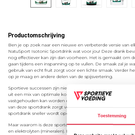
Productomschrijving
Ben je op zoek naar een nieuwe en verbeterde versie van e
NatuSport Isotonic Sportdrink wat voor jou! Deze drank bevat
nog effectiever kan zijn dan voorheen. Het is gemaakt om de
gaan tijdens een inspanning op te vullen. De smaak zal je wa
gebruik van echt fruit zorgt voor een lichte smaak. Verder 
op je maag en andere delen van de spijsvertering.
Sportieve successen zijn niet mogelijk zonder goede hydrata
uit een mix van optimale koolhydraat-oplossingen. Deze sam
vastgehouden kan worden door het lichaam tijdens lichamel
van deze sportdrank zorgt voor een optimale hydratatie. De
sportdrank sneller wordt opgenomen door het lichaam dan 
Toestemming
Maar waarom is deze sportdrank nodig? Tijdens het intensief 
en elektrolyten (mineralen). De NatuSport Isotonic Sportdrink