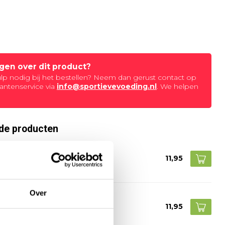
agen over dit product?
ulp nodig bij het bestellen? Neem dan gerust contact op
antenservice via
info@sportievevoeding.nl
. We helpen
de producten
otonic Sportdrink Lemon
TUSPORT
11,95
voorraad
Over
otonic Sportdrink Red Fruit
TUSPORT
11,95
voorraad