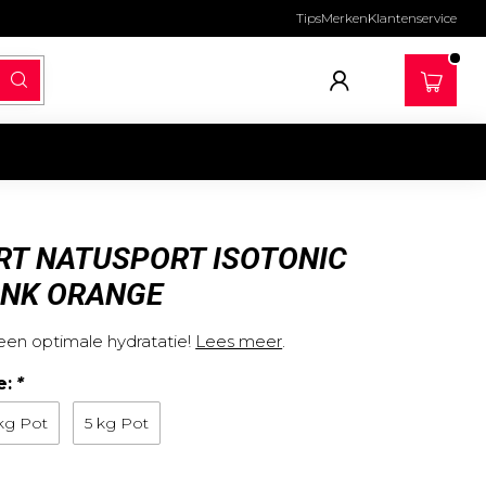
Tips
Merken
Klantenservice
T NATUSPORT ISOTONIC
INK ORANGE
een optimale hydratatie!
Lees meer
.
e:
*
 kg Pot
5 kg Pot