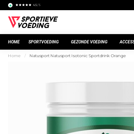
4.5
/ 5
HOME
SPORTVOEDING
GEZONDE VOEDING
ACCES
Home
/
Natusport Natusport Isotonic Sportdrink Orange