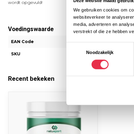
Deze website maakt gebruik
wordt opgevuld!
We gebruiken cookies om cont
websiteverkeer te analyseren
media, adverteren en analys
Voedingswaarde
verstrekt of die ze hebben v
EAN Code
87202566072
Toestemmingsselectie
Noodzakelijk
SKU
NS-113
Recent bekeken