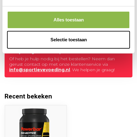
Isoactive Drank mix Orange
1320 gr
Alles toestaan
28,90
POWERBAR
Op voorraad
Selectie toestaan
Heb je vragen over dit product?
Of heb je hulp nodig bij het bestellen? Neem dan
gerust contact op met onze klantenservice via
info@sportievevoeding.nl
. We helpen je graag!
Recent bekeken