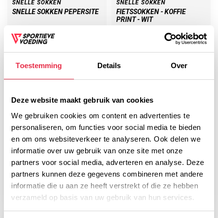
SNELLE SOKKEN
SNELLE SOKKEN
SNELLE SOKKEN PEPERSITE
FIETSSOKKEN - KOFFIE
PRINT - WIT
12,50
14,99
15,99
17,99
Toestemming
Details
Over
-22%
Deze website maakt gebruik van cookies
We gebruiken cookies om content en advertenties te
personaliseren, om functies voor social media te bieden
en om ons websiteverkeer te analyseren. Ook delen we
informatie over uw gebruik van onze site met onze
partners voor social media, adverteren en analyse. Deze
SNELLE SOKKEN
SNELLE SOKKEN
partners kunnen deze gegevens combineren met andere
SNELLE SOKKEN LOPERTJE
SNELLE SOKKEN KASSEIEN
informatie die u aan ze heeft verstrekt of die ze hebben
12,50
12,50
15,99
verzameld op basis van uw gebruik van hun services.