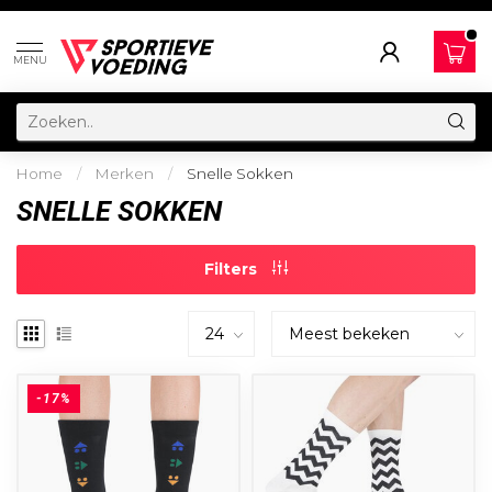
MENU
Home
/
Merken
/
Snelle Sokken
SNELLE SOKKEN
Filters
-17%