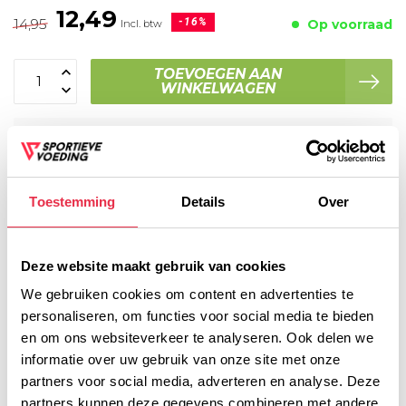
12,49
14,95
-16%
Op voorraad
Incl. btw
TOEVOEGEN AAN
WINKELWAGEN
Voor 16:00 besteld, dezelfde werkdag
verzonden
Plaats je bestelling binnen
12:21:28
, dan wordt je
bestelling vandaag nog verzonden
Toestemming
Details
Over
Voor 16:00 besteld, dezelfde werkdag verzonden!
Gratis verzending vanaf € 45,- (NL)
Deze website maakt gebruik van cookies
Gratis cadeau vanaf € 75,-
We gebruiken cookies om content en advertenties te
personaliseren, om functies voor social media te bieden
en om ons websiteverkeer te analyseren. Ook delen we
Productomschrijving
informatie over uw gebruik van onze site met onze
partners voor social media, adverteren en analyse. Deze
Voedingswaarde
partners kunnen deze gegevens combineren met andere