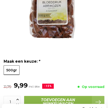
Maak een keuze:
*
500gr
9,99
11,75
-15%
Op voorraad
Incl. btw
TOEVOEGEN AAN
WINKELWAGEN