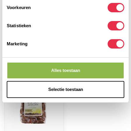
Voorkeuren
Heb je vragen over dit product?
Statistieken
Of heb je hulp nodig bij het bestellen? Neem dan
gerust contact op met onze klantenservice via
info@sportievevoeding.nl
. We helpen je graag!
Marketing
Recent bekeken
Alles toestaan
-15%
Selectie toestaan