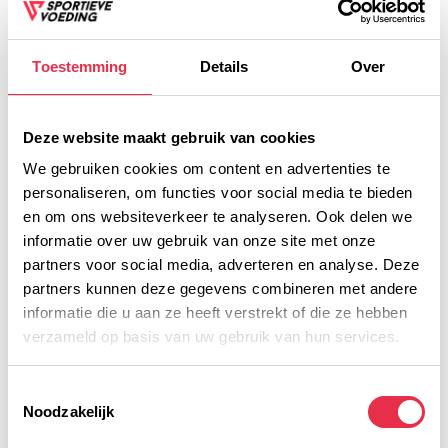
Plaats je bestelling binnen
09:57:27
, dan wordt je
bestelling vandaag nog verzonden
Toestemming
Details
Over
Voor 16:00 besteld, dezelfde werkdag verzonden!
Deze website maakt gebruik van cookies
Gratis verzending vanaf € 45,- (NL)
We gebruiken cookies om content en advertenties te
Gratis cadeau vanaf € 75,-
personaliseren, om functies voor social media te bieden
en om ons websiteverkeer te analyseren. Ook delen we
informatie over uw gebruik van onze site met onze
Productomschrijving
partners voor social media, adverteren en analyse. Deze
partners kunnen deze gegevens combineren met andere
Voedingswaarde
informatie die u aan ze heeft verstrekt of die ze hebben
verzameld op basis van uw gebruik van hun services.
Gerelateerde producten
Toestemmingsselectie
Noodzakelijk
TypeError: Failed to fetch
https://www.sportievevoeding.nl/merken/boerjan/