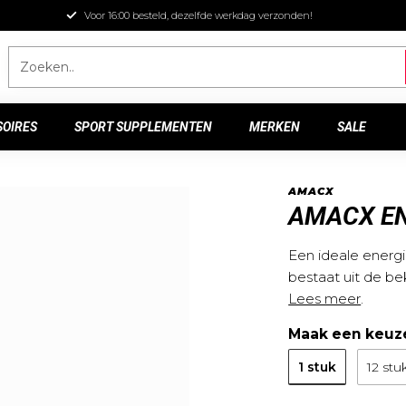
Voor 16:00 besteld, dezelfde werkdag verzonden!
SOIRES
SPORT SUPPLEMENTEN
MERKEN
SALE
AMACX
AMACX E
Een ideale energ
bestaat uit de be
Lees meer
.
Maak een keuz
1 stuk
12 stu