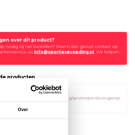
agen over dit product?
ulp nodig bij het bestellen? Neem dan gerust contact op
antenservice via
info@sportievevoeding.nl
. We helpen
de producten
ailed to fetch
.sportievevoeding.nl/sportvoeding/sportrepen/energierep
Over