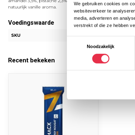
amandel 3,5%, pistache 2,3%, honing, fructose, invertsuiker, o
We gebruiken cookies om cont
natuurlijk vanille aroma.
websiteverkeer te analyseren
media, adverteren en analys
Voedingswaarde
verstrekt of die ze hebben v
SKU
AENP
Toestemmingsselectie
Noodzakelijk
Recent bekeken