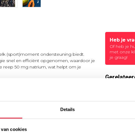
Heb je vr
Of heb je h
met onze kl
elk (sport)moment ondersteuning biedt.
je graag!
rgie snel en efficiënt opgenomen, waardoor je
e reep 50 mg natrium, wat helpt om je
Gerelateer
ijdens intensieve trainingen. Verkrijgbaar in
et alleen functionele voordelen, maar ook een
TypeError: F
eten.
https://www
en/
Details
 van cookies
uiker, conserveermiddel: E223(sulfiet)),