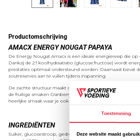
Productomschrijving
AMACX ENERGY NOUGAT PAPAYA
De Energy Nougat Amacx is een ideale energiereep die op 
Dankzij de 2:1 koolhydraatratio (glucose:fructose) wordt ene
prestaties optimaal ondersteund worden. Daarnaast bevat d
zoutreserves aan te vullen tijdens inspanning.
De zachte structuur maakt de reep gemakkelijk te eten, zelfs t
de fruitige smaken Cranberry en Papaya, biedt deze reep ni
heerlijke smaak waar je ook buiten het sporten van wilt geni
Toestemming
INGREDIËNTEN
Deze website maakt gebruik
Suiker, glucosestroop, gedroogde papaja 16,3% (papaja 62%, s