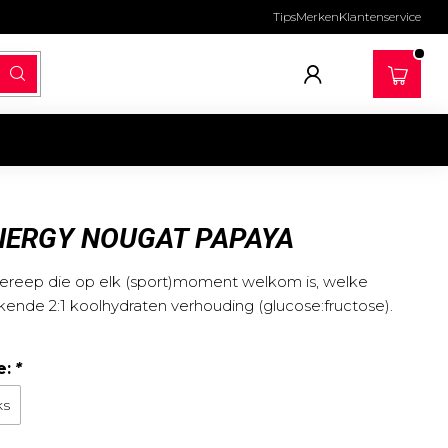
Tips
Merken
Klantenservice
NERGY NOUGAT PAPAYA
iereep die op elk (sport)moment welkom is, welke
kende 2:1 koolhydraten verhouding (glucose:fructose).
e:
*
ks