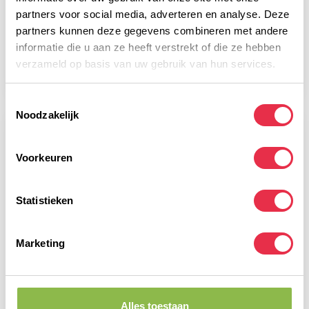
partners voor social media, adverteren en analyse. Deze
partners kunnen deze gegevens combineren met andere
NATUSPORT
NATUSPORT
informatie die u aan ze heeft verstrekt of die ze hebben
RECOVERY SPORT SHAKE
RECOVERY SPORT SHAKE
BANAAN 750 GRAM
CHOCOLADE 750 GRAM
verzameld op basis van uw gebruik van hun services.
28,95
28,95
Toestemmingsselectie
Noodzakelijk
-13%
Voorkeuren
Statistieken
Marketing
BORN SPORTVOEDING
BORN RECOVERY SHAKE
QWIN 100% WHEY PROTEIN
VANILLE
VANILLA
Alles toestaan