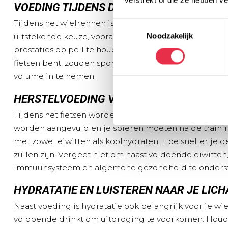
verstrekt of die ze hebben v
VOEDING TIJDENS DE RIT
Tijdens het wielrennen is het belangrijk om je energi
Toestemmingsselectie
Noodzakelijk
uitstekende keuze, vooral tijdens langere ritten. Dez
prestaties op peil te houden. Daarnaast kun energier
fietsen bent, zouden sportgels handiger kunnen zijn
volume in te nemen.
HERSTELVOEDING VOOR NA DE INSPANNI
Tijdens het fietsen worden diverse spiergroepen bela
worden aangevuld en je spieren moeten na de training
met zowel eiwitten als koolhydraten. Hoe sneller je d
zullen zijn. Vergeet niet om naast voldoende eiwitten
immuunsysteem en algemene gezondheid te onders
HYDRATATIE EN LUISTEREN NAAR JE LIC
Naast voeding is hydratatie ook belangrijk voor je wiel
voldoende drinkt om uitdroging te voorkomen. Hou