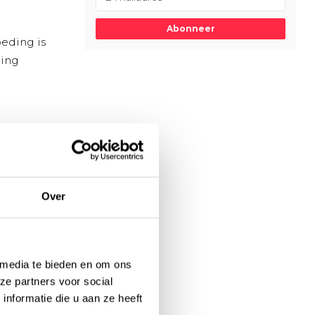
Abonneer
oeding is
ding
llende
gere ritten
tensievere
ergieboost.
Over
ebt
eeld
 media te bieden en om ons
oraf
ze partners voor social
nformatie die u aan ze heeft