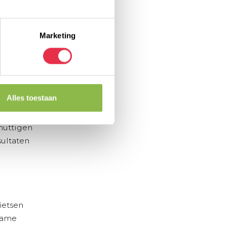
n
Marketing
tatie om je
ief aan het
 veel
Alles toestaan
eten snel
 nuttigen
sultaten
fietsen
name