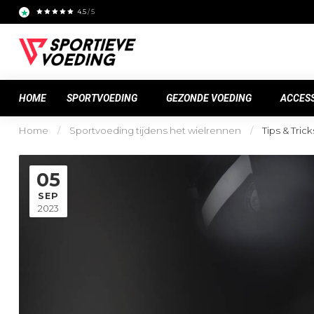
4.5
/ 5
HOME
SPORTVOEDING
GEZONDE VOEDING
ACCES
Home
/
Sportvoeding tijdens het wielrennen
/
Tips & Trick
05
SEP
2023