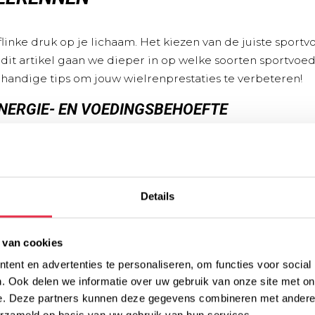
inke druk op je lichaam. Het kiezen van de juiste sportv
n dit artikel gaan we dieper in op welke soorten sportvoe
 handige tips om jouw wielrenprestaties te verbeteren!
NERGIE- EN VOEDINGSBEHOEFTE
n korte, intensieve fietssessie, je lichaam heeft verschi
epaalt welk type sportvoeding je moet overwegen. Bij lan
ngzaam vrijkomende energiebronnen. Voor snellere en in
ventueel cafeïne-houdende gels handig voor een snelle en
Details
or dat je voorafgaand aan een rit een voedzame maaltijd h
 van cookies
je lichaam van de benodigde brandstof. Je kunt bijvoorb
ent en advertenties te personaliseren, om functies voor social
Bij veeleisende fietstochten kun je zelfs enkele dagen vo
. Ook delen we informatie over uw gebruik van onze site met on
aatinname geleidelijk te verhogen.
e. Deze partners kunnen deze gegevens combineren met andere i