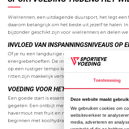
Wielrennen, een uitdagende duursport, het legt een fl
daarom belangrijk om het beste uit jezelf te halen. I
bijzonder geschikt zijn voor wielrenners en delen we
INVLOED VAN INSPANNINGSNIVEAUS OP E
Of je nu een langdurige duurtraining onderneemt of ee
energiebehoeften. De intensiteit van je inspanning b
op een rustiger tempo kun je de focus leggen op la
ritten zijn makkelijk verteerbare koolhydraten en e
Toestemming
VOEDING VOOR HET WIELRENNEN
Een goede start is essentieel voor succes! Zorg ervo
Deze website maakt gebruik
gegeten. Een ontbijt met veel koolhydraten voorziet 
We gebruiken cookies om cont
havermout met fruit en noten of volkoren brood eten. 
websiteverkeer te analyseren
beginnen met koolhydraatstapeling door je koolhydr
media, adverteren en analys