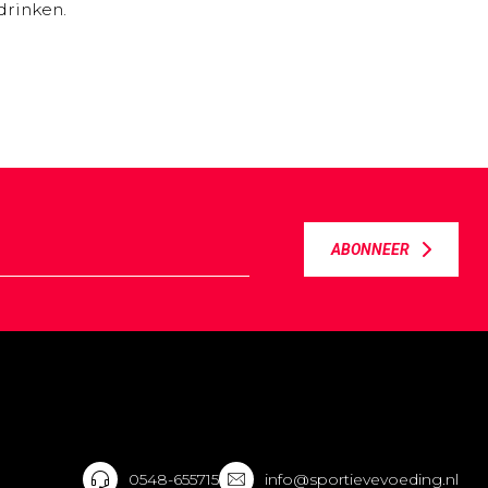
drinken.
ABONNEER
0548-655715
info@sportievevoeding.nl