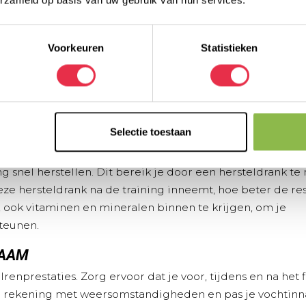
erzameld op basis van uw gebruik van hun services.
ereserves snel aan te vullen. Een isotone sportdrank is ee
Voorkeuren
Statistieken
e drank biedt koolhydraten voor directe energie en hydra
epen eten om je energie op peil te houden.
Als je intens
 dan energierepen, omdat ze snel energie leveren zonder
NG
Selectie toestaan
st en verbruik je aanzienlijke energie. Deze reserves mo
 snel herstellen. Dit bereik je door een hersteldrank te
eze hersteldrank na de training inneemt, hoe beter de re
, ook vitaminen en mineralen binnen te krijgen, om je
teunen.
HAAM
renprestaties. Zorg ervoor dat je voor, tijdens en na het 
d rekening met weersomstandigheden en pas je vochtin