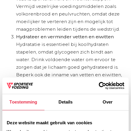
Vermijd vezelrijke voedingsmiddelen zoals
volkorenbrood en peulvruchten, omdat deze
moeilijker te verteren zijn en mogelijk tot
maagproblemen leiden tijdens de wedstrijd.
Hydrateer en verminder vetten en eiwitten
Hydratatie is essentieel bij koolhydraten
stapelen, omdat glycogeen zich bindt aan
water. Drink voldoende water om ervoor te
zorgen dat je lichaam goed gehydrateerd is.
Beperk ook de inname van vetten en eiwitten,
omdat deze langzamer verteren en een vol
gevoel geven, wat de inname van voldoende
koolhydraten kan belemmeren.
Toestemming
Details
Over
De laatste maaltijd voor de wedstrijd
Eet je laatste grote maaltijd 3 tot 4 uur voor de
wedstrijd. Deze maaltijd moet licht verteerbaar
Deze website maakt gebruik van cookies
en koolhydraatrijk zijn, bijvoorbeeld wit brood