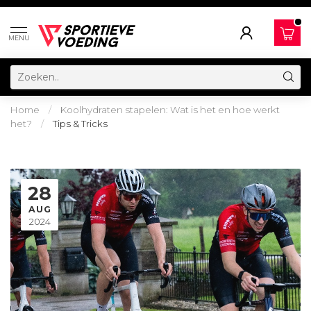
MENU
Home
/
Koolhydraten stapelen: Wat is het en hoe werkt
het?
/
Tips & Tricks
28
AUG
2024