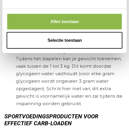
energiedrankjes
of
bars
die ontworpen zijn om
gemakkelijk en snel verteerbare koolhydraten
te leveren. Deze kunnen nuttig zijn tijdens de
Alles toestaan
laatste uren voor de wedstrijd en tijdens de
race zelf om de glycogeenvoorraden op peil te
Selectie toestaan
houden.
Wees voorbereid op gewichtstoename
Tijdens het stapelen kan je gewicht toenemen,
vaak tussen de 1 tot 3 kg. Dit komt doordat
glycogeen water vasthoudt (voor elke gram
glycogeen wordt ongeveer 3 gram water
opgeslagen). Schrik hier niet van; dit extra
gewicht is voornamelijk water en zal tijdens de
inspanning worden gebruikt.
SPORTVOEDINGSPRODUCTEN VOOR
EFFECTIEF CARB-LOADEN