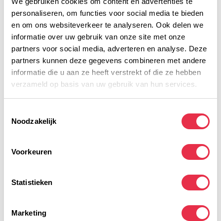
We gebruiken cookies om content en advertenties te
met honing of een kleine portie pasta met een
personaliseren, om functies voor social media te bieden
eenvoudige tomatensaus. Drink een laatste glas
en om ons websiteverkeer te analyseren. Ook delen we
water 30 minuten voor de start om goed
informatie over uw gebruik van onze site met onze
gehydrateerd te blijven.
partners voor social media, adverteren en analyse. Deze
partners kunnen deze gegevens combineren met andere
TIPS VOOR KOOLHYDRATEN STAPELEN
informatie die u aan ze heeft verstrekt of die ze hebben
Minimaliseer maagklachten
verzameld op basis van uw gebruik van hun services.
Het kiezen van licht verteerbare
koolhydraatbronnen en het vermijden van
Toestemmingsselectie
vezels en vetten helpt maagklachten te
Noodzakelijk
voorkomen. Drink ook voldoende vocht om
uitdroging te voorkomen, maar vermijd
Voorkeuren
overmatig water drinken om het risico op
hyponatriëmie (laag natriumgehalte in het
bloed) te beperken.
Statistieken
Gebruik van sportvoeding
Overweeg het gebruik van speciale
Marketing
sportvoeding zoals
energiegels
,