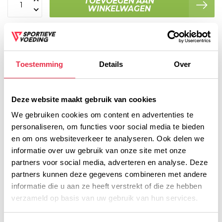
TOEVOEGEN AAN
WINKELWAGEN
Plaats je bestelling binnen
08:56:59
, dan wordt je
bestelling vandaag nog verzonden
Toestemming
Details
Over
Voor 16:00 besteld, dezelfde werkdag verzonden!
Gratis verzending vanaf € 45,- (NL)
Deze website maakt gebruik van cookies
Gratis cadeau vanaf € 75,-
We gebruiken cookies om content en advertenties te
personaliseren, om functies voor social media te bieden
en om ons websiteverkeer te analyseren. Ook delen we
Productomschrijving
informatie over uw gebruik van onze site met onze
partners voor social media, adverteren en analyse. Deze
Voedingswaarde
partners kunnen deze gegevens combineren met andere
informatie die u aan ze heeft verstrekt of die ze hebben
verzameld op basis van uw gebruik van hun services.
Gerelateerde producten