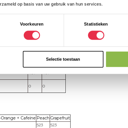
erzameld op basis van uw gebruik van hun services.
61
61
30
30
Voorkeuren
Statistieken
0
0
0
0
Selectie toestaan
1,0
1,0
407
407
0
0
-Orange + Cafeïne
Peach
Grapefruit
523
523