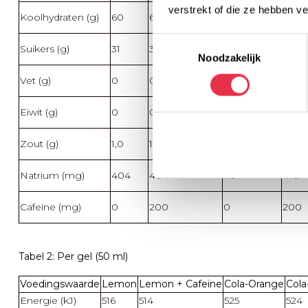
verstrekt of die ze hebben v
Koolhydraten (g)
60
60
61
61
Toestemmingsselectie
Suikers (g)
31
31
30
30
Noodzakelijk
Vet (g)
0
0
0
0
Eiwit (g)
0
0
0
0
Zout (g)
1,0
1,0
1,0
1,0
Natrium (mg)
404
404
407
410
Cafeïne (mg)
0
200
0
200
Tabel 2: Per gel (50 ml)
Voedingswaarde
Lemon
Lemon + Cafeïne
Cola-Orange
Cola
Energie (kJ)
516
514
525
524