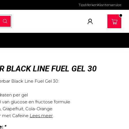
Tips
Merken
Klantenservice
 BLACK LINE FUEL GEL 30
ar Black Line Fuel Gel 30:
raten per gel
.8 van glucose en fructose formule
 Grapefruit, Cola-Orange
ar met Cafeïne
Lees meer
.
e:
*