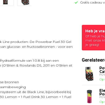
Gratis cadeau v
Heb je vr
Of heb je h
met onze kl
k Line producten: De Powerbar Fuel 30 Gel
je graag!
8 van glucose- en fructosebronnen - voor een
Gerelateer
hydraatformule van 1:0.8 bij aan een
 (O'Brien & Rowlands DS, 2011 en O'Brien et
Po
Ca
PO
Op 
tose bronnen
lichaamsbeweging
El
systeem uit de Black Line, bijvoorbeeld bij
Po
 30 Lemon + 1 Fuel Drink 30 Lemon + 1 Fuel
PO
Op 