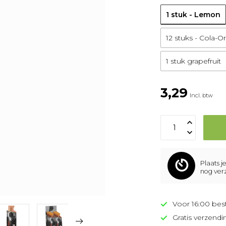
1 stuk - Lemon
12 stuks - Cola-
1 stuk grapefruit
3,29
Incl. btw
Plaats j
nog ver
Voor 16:00 bes
Gratis verzendi