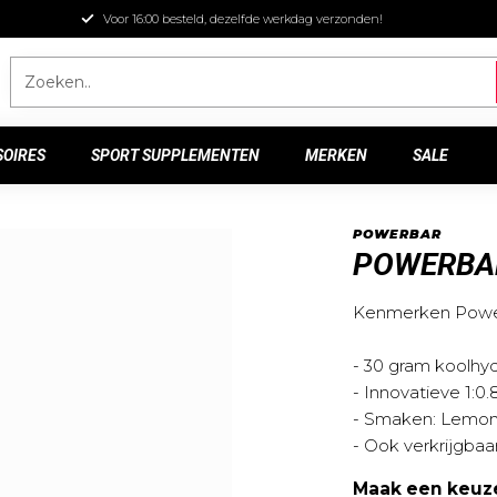
Voor 16:00 besteld, dezelfde werkdag verzonden!
SOIRES
SPORT SUPPLEMENTEN
MERKEN
SALE
POWERBAR
POWERBAR
Kenmerken Powerb
- 30 gram koolhyd
- Innovatieve 1:0
- Smaken: Lemon,
- Ook verkrijgba
Maak een keuz