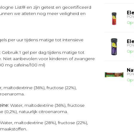
ogne List® en zijn getest en gecertificeerd
El
unnen we atleten nog meer veiligheid en
PO
Op 
els per uur tijdens matige tot intensieve
El
PO
Op 
: Gebruik 1 gel per dag tijdens matige tot
. Niet aanbevolen voor kinderen of zwangere
00 mg cafeïne/100 ml)
Na
PO
Op 
, maltodextrine (36%), fructose (22%),
citroenaroma.
eïne:
Water, maltodextrine (36%), fructose
ne (0,2%), natuurlijk citroenaroma.
Water, maltodextrine (28%), fructose (22%),
 smaakstoffen.