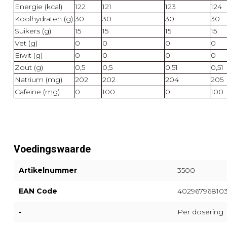
Energie (kcal)
122
121
123
124
Koolhydraten (g)
30
30
30
30
Suikers (g)
15
15
15
15
Vet (g)
0
0
0
0
Eiwit (g)
0
0
0
0
Zout (g)
0,5
0,5
0,51
0,51
Natrium (mg)
202
202
204
205
Cafeïne (mg)
0
100
0
100
Voedingswaarde
Artikelnummer
3500
EAN Code
40296796810
-
Per dosering