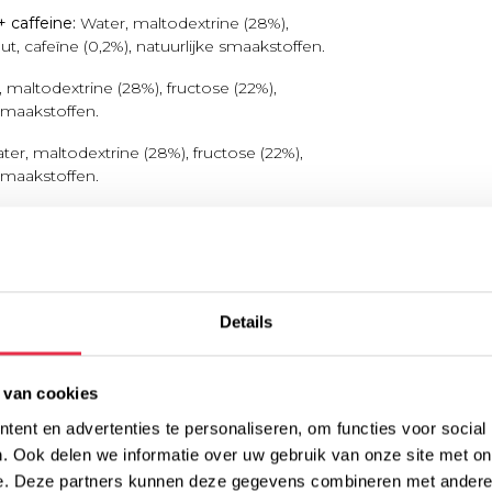
+ caffeine:
Water, maltodextrine (28%),
ut, cafeïne (0,2%), natuurlijke smaakstoffen.
 maltodextrine (28%), fructose (22%),
 smaakstoffen.
er, maltodextrine (28%), fructose (22%),
 smaakstoffen.
Details
-Orange +
Peach
Grapefruit
ïne
 van cookies
1046
1046
ent en advertenties te personaliseren, om functies voor social
. Ook delen we informatie over uw gebruik van onze site met on
246
246
e. Deze partners kunnen deze gegevens combineren met andere i