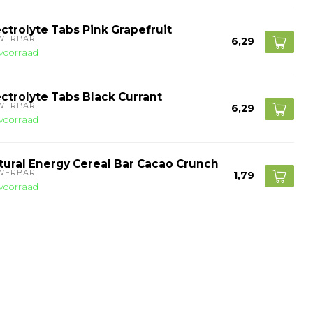
ectrolyte Tabs Pink Grapefruit
WERBAR
6,29
voorraad
ectrolyte Tabs Black Currant
WERBAR
6,29
voorraad
tural Energy Cereal Bar Cacao Crunch
WERBAR
1,79
voorraad