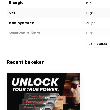
Energie
103 kcal
Vet
0 gr
Koolhydraten
26 gr
Waarvan suikers
11 gr
Vezels
0 gr
Bekijk alles
Eiwitten
0 gr
Recent bekeken
Zout
0 gr