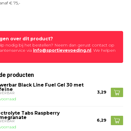
anaf € 75,-
agen over dit product?
ulp nodig bij het bestellen? Neem dan gerust contact op
antenservice via
info@sportievevoeding.nl
. We helpen
de producten
werbar Black Line Fuel Gel 30 met
feïne
3,29
WERBAR
voorraad
ectrolyte Tabs Raspberry
megranate
6,29
WERBAR
voorraad