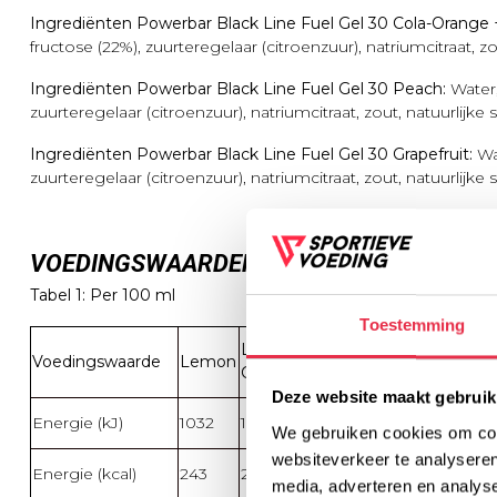
Ingrediënten Powerbar Black Line Fuel Gel 30 Cola-Orange 
fructose (22%), zuurteregelaar (citroenzuur), natriumcitraat, zo
Ingrediënten Powerbar Black Line Fuel Gel 30 Peach:
Water,
zuurteregelaar (citroenzuur), natriumcitraat, zout, natuurlijke
Ingrediënten Powerbar Black Line Fuel Gel 30 Grapefruit:
Wat
zuurteregelaar (citroenzuur), natriumcitraat, zout, natuurlijke
VOEDINGSWAARDEN:
Tabel 1: Per 100 ml
Toestemming
Lemon +
Cola-
Cola
Voedingswaarde
Lemon
Cafeïne
Orange
Cafe
Deze website maakt gebruik
Energie (kJ)
1032
1028
1049
1048
We gebruiken cookies om cont
websiteverkeer te analyseren
Energie (kcal)
243
242
246
247
media, adverteren en analys