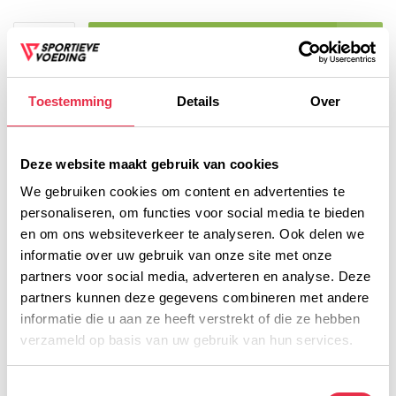
TOEVOEGEN AAN
WINKELWAGEN
Voor 16:00 besteld, dezelfde werkdag
Toestemming
Details
Over
verzonden
Voor 16:00 besteld, dezelfde werkdag verzonden
Deze website maakt gebruik van cookies
Voor 16:00 besteld, dezelfde werkdag verzonden!
We gebruiken cookies om content en advertenties te
Gratis verzending vanaf € 45,- (NL)
personaliseren, om functies voor social media te bieden
Gratis cadeau vanaf € 75,-
en om ons websiteverkeer te analyseren. Ook delen we
informatie over uw gebruik van onze site met onze
partners voor social media, adverteren en analyse. Deze
Productomschrijving
partners kunnen deze gegevens combineren met andere
informatie die u aan ze heeft verstrekt of die ze hebben
Voedingswaarde
verzameld op basis van uw gebruik van hun services.
Toestemmingsselectie